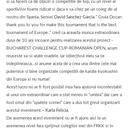
si sa facem ca de obicei o competitie de top, cu un nivel al
sportivilor foarte ridicat si daca e sa citez pe un coleg de-al
nostru din Spania, Sensei
David Sanchez Garcia
“ Gruia Docan
thank you to you for make this tournament that is the best
tournament of Europe..” cred ca aceasta munca extraordinara
dusa de 10 ani incoace pentru realizarea acestui proiect -
BUCHAREST CHALLENGE CUP-ROMANIAN OPEN, acum
reuseste sa-si arate roadele, iar obiectivul meu sa se
indeplineasca…si anume acela de a crea una dintre cele mai
puternice si bine organizate competitii de karate kyokushin
din Europa si nu numai!
Acest lucru nu ar fi fost posibil insa fara ajutorul incontestabil
al unui om extraordinar care a stat mereu in “umbra” dar care a
fost omul din “spatele scenei” care a dus tot greul organizarii
acestui eveniment –
Karla Felicia
.
De asemenea acest eveniment nu ar fi ajuns aici la un
asemenea nivel fara sprijinul colegilor mei din FRKK si in