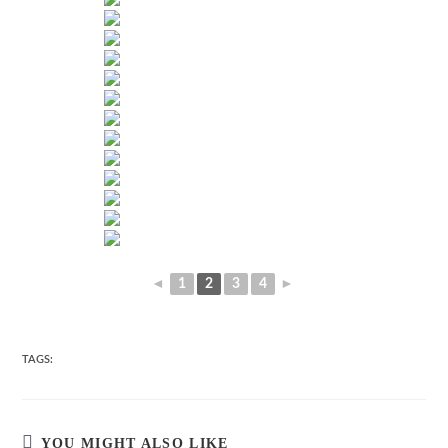
◄
1
2
3
4
►
TAGS:
YOU MIGHT ALSO LIKE