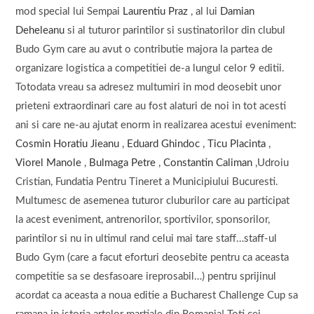
mod special lui Sempai
Laurentiu Praz
, al lui
Damian
Deheleanu
si al tuturor parintilor si sustinatorilor din clubul
Budo Gym care au avut o contributie majora la partea de
organizare logistica a competitiei de-a lungul celor 9 editii.
Totodata vreau sa adresez multumiri in mod deosebit unor
prieteni extraordinari care au fost alaturi de noi in tot acesti
ani si care ne-au ajutat enorm in realizarea acestui eveniment:
Cosmin Horatiu Jieanu
,
Eduard Ghindoc
,
Ticu Placinta
,
Viorel Manole
,
Bulmaga Petre
,
Constantin Caliman
,Udroiu
Cristian, Fundatia Pentru Tineret a Municipiului Bucuresti.
Multumesc de asemenea tuturor cluburilor care au participat
la acest eveniment, antrenorilor, sportivilor, sponsorilor,
parintilor si nu in ultimul rand celui mai tare staff…staff-ul
Budo Gym (care a facut eforturi deosebite pentru ca aceasta
competitie sa se desfasoare ireprosabil…) pentru sprijinul
acordat ca aceasta a noua editie a Bucharest Challenge Cup sa