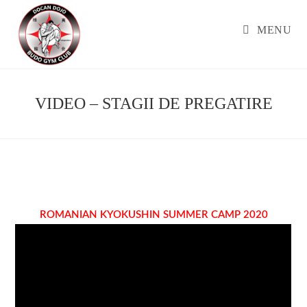
Skip
to
MENU
content
VIDEO – STAGII DE PREGATIRE
ROMANIAN KYOKUSHIN SUMMER CAMP 2020