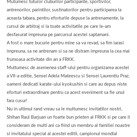
Mutumesc tuturor cluburilor participante, sportivilor,
antrenorilor, parintilor, sustinatorilor pentru participarea la
aceasta tabara, pentru eforturile depuse la antrenamente, la
cursul de arbitraj si la toate activitatile pe care le-am
desfasurat impreuna pe parcursul acestei saptamani.
A fost o mare bucurie pentru mine sa va revad, sa fim iarasi
impreuna, sa ne antrenam si sa ne distram impreuna la cea mai
frumoasa activitate din an a FRKK.
Multumesc de asemenea staff-ului pentru organizarea acestei
a VII-a editie, Sensei Adela Mateescu si Sensei Laurentiu Praz,
oameni dedicati karate-ului kyokushin si care au depus niste
eforturi extraordinare pentru ca acest eveniment sa fie unul
fara cusur!
Nu in ultimul rand vreau sa le multumesc invitatilor nostri,
Shihan Raul Barjuan un foarte bun prieten al FRKK si pe care il
consideram de multi ani ca fiind un membru al familiei noastre
si invitatului special al acestei editii, campionul mondial