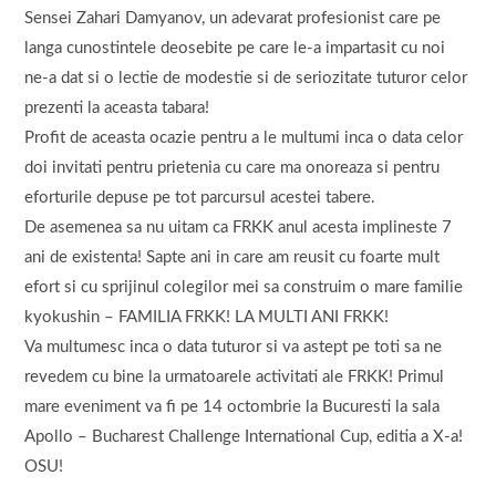
Sensei Zahari Damyanov, un adevarat profesionist care pe
langa cunostintele deosebite pe care le-a impartasit cu noi
ne-a dat si o lectie de modestie si de seriozitate tuturor celor
prezenti la aceasta tabara!
Profit de aceasta ocazie pentru a le multumi inca o data celor
doi invitati pentru prietenia cu care ma onoreaza si pentru
eforturile depuse pe tot parcursul acestei tabere.
De asemenea sa nu uitam ca FRKK anul acesta implineste 7
ani de existenta! Sapte ani in care am reusit cu foarte mult
efort si cu sprijinul colegilor mei sa construim o mare familie
kyokushin – FAMILIA FRKK! LA MULTI ANI FRKK!
Va multumesc inca o data tuturor si va astept pe toti sa ne
revedem cu bine la urmatoarele activitati ale FRKK! Primul
mare eveniment va fi pe 14 octombrie la Bucuresti la sala
Apollo – Bucharest Challenge International Cup, editia a X-a!
OSU!