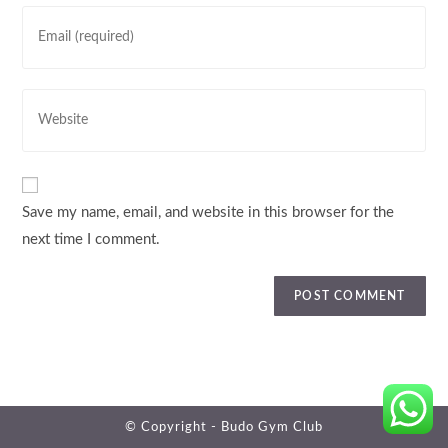
or
Enter
username
your
to
email
comment
address
Enter
to
your
comment
website
URL
(optional)
Save my name, email, and website in this browser for the
next time I comment.
© Copyright -
Budo Gym Club