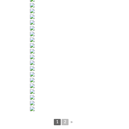
1
2
►